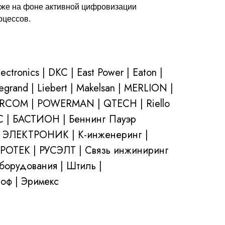
кже на фоне активной цифровизации
оцессов.
ectronics | DKC | East Power | Eaton |
grand | Liebert | Makelsan | MERLION |
WERCOM | POWERMAN | QTECH | Riello
РС | БАСТИОН | Беннинг Пауэр
 ЭЛЕКТРОНИК | К-инженеринг |
 РОТЕК | РУСЭЛТ | Связь инжиниринг
борудования | Штиль |
оф | Эримекс