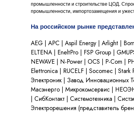
промышленности и строительстве ЦОД. Спрос
промышленности, импортозамещения и ужесто
На российском рынке представле
AEG | APC | Aspil Energy | Arlight | Bor
ELTENA | EneltPro | FSP Group | GMUPS
NEWAVE | N-Power | OCS | P-Com | P
Elettronica | RUCELF | Socomec | St
Электроник | Завод Инновационных
Масэнерго | Микрокомсервис | НЕОЭН
| СибКонтакт |
Системотехника |
Систэ
Электрорешения (представитель бренд