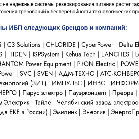
 на надежные системы резервирования питания растет та
чения требований к бесперебойности технологических пр
ны ИБП следующих брендов и компаний:
ri | C3 Solutions | CHLORIDE | CyberPower | Delta El
 | HIDEN | ISPSystem | Kehua Tech | LANCHES | Le
HANTOM Power Equipment | PitON Electric | PO
ark Power | SVC | SVEN | АДМ-ТЕХНО | АТС-КОНВЕ
 Технологий (ЗИТ) | ИМПУЛЬС | ИНВС | ИНФОРМ
ЕРГО | Парус электро | Пауэрконцепт | Преора |
м Электрик | Тайле | Челябинский завод электроо
а EKF в России) | Эмилинк | Энергия | ЭнергоПр