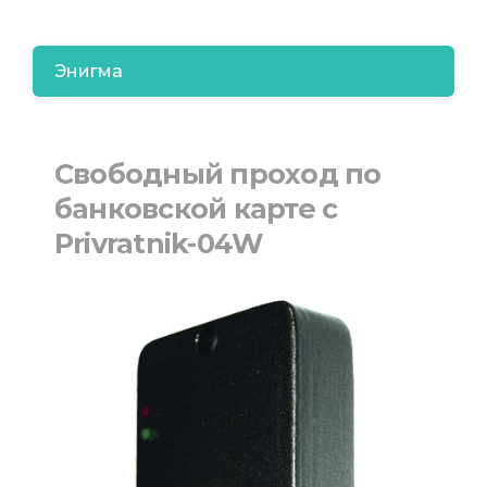
Энигма
Свободный проход по
банковской карте с
Privratnik-04W