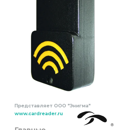
Представляет ООО "Энигма"
www.cardreader.ru
Главные