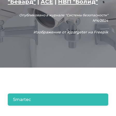
"Бевард"
|
ACE
|
НВП "Болид"
Опубликовано в журнале "Системы безопасности"
№4/2024
Изображение от kjpargeter на Freepik
Smartec