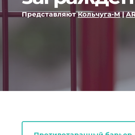
Представляют
Кольчуга-М
|
A
Противотаранный барьер