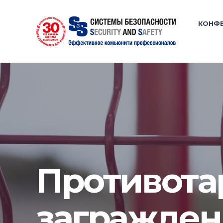
КОНФ
Противота
загражден