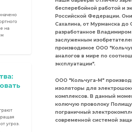
Наши барьеры отлично зар
бесперебойной работой и э
значено
Российской Федерации. Они
ортного
Сахалина, от Мурманска до 
е на
разработанное Владимиром
ем
заслуженным изобретателем
производимое ООО "Кольчуг
аналогов в мире по соотнош
эксплуатации".
тва:
ООО "Кольчуга-М" произво
овать
изоляторы для электрошок
комплексов. В данный моме
колючую проволоку Полищук
грают
пограничный электрокомпле
вращая
современной системой защи
т угроз.
х