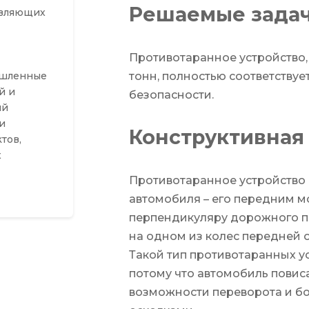
Решаемые зада
авляющих
Противотаранное устройство
тонн, полностью соответству
ышленные
й и
безопасности.
ий
и
Конструктивная
тов,
х
Противотаранное устройство
автомобиля – его передним м
перпендикуляру дорожного п
на одном из колес передней о
Такой тип противотаранных у
потому что автомобиль повиса
возможности переворота и бо