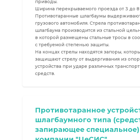
приводы.
Ширина перекрываемого проезда от 3 до 8 
Противотаранные шлагбаумы выдерживают
грузового автомобиля. Стрела противотара
шлагбаума производится из стальной цельн
в которой размещены стальные тросы в со
с требуемой степенью защиты.
На концах стрелы находятся запоры, котор
защищают стрелу от выдергивания из опор
устройства при ударе различных транспор
средств.
Противотаранное устройс
шлагбаумного типа (средс
запирающее специальное)
компании "ЦеСИС"