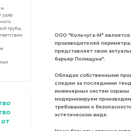
м.
 удар
нного
ой трубы,
ответствии
ООО "Кольчуга-М" является
производителей периметрал
ые
представляет свою актуаль
барьер Полищука".
тных
Обладая собственными про
следим за последними тенд
инженерных систем охраны 
модернизируем производим
тво
требованиям к безопасности
тво
эстетическом виде.
 от