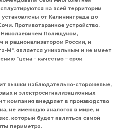
екомендовали себя многолетней
ксплуатируются на всей территории
 установлены от Калининграда до
Сочи. Противотаранное устройство,
 Николаевичем Полищуком,
 и рационализатором России, и
а-М", является уникальным и не имеет
ению "цена – качество – срок
дит вышки наблюдательно-сторожевые,
овых и электросигнализационных
нт компания внедряет в производство
а, не имеющую аналогов в мире, и
кс, который будет являться самой
ты периметра.