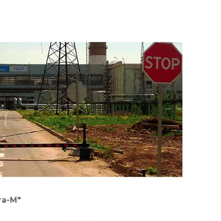
га-М"