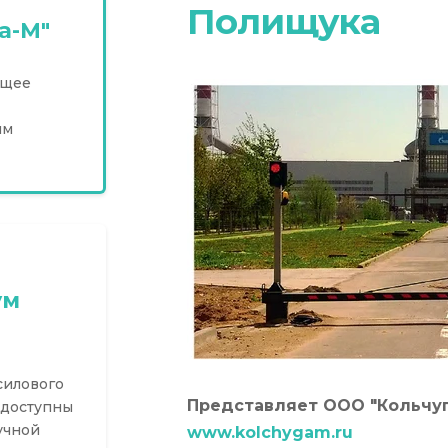
Полищука
а-М"
ющее
ям
ум
силового
Представляет ООО "Кольчу
 доступны
учной
www.kolchygam.ru