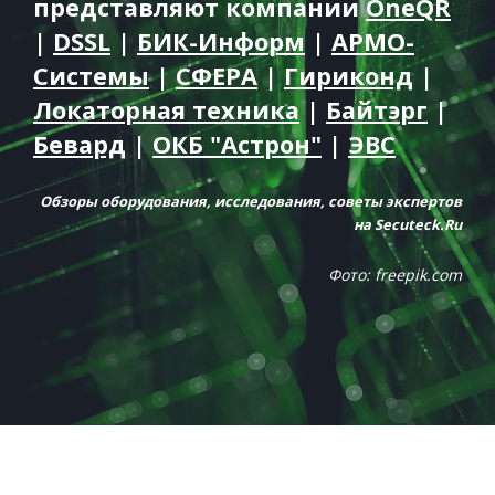
представляют компании
OneQR
|
DSSL
|
БИК-Информ
|
АРМО-
Системы
|
СФЕРА
|
Гириконд
|
Локаторная техника
|
Байтэрг
|
Бевард
|
ОКБ "Астрон"
|
ЭВС
Обзоры оборудования, исследования, советы экспертов
на Secuteck.Ru
Фото:
freepik.com