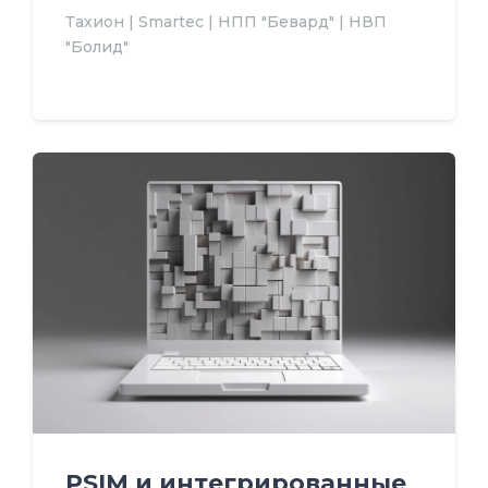
Тахион | Smartec | НПП "Бевард" | НВП
"Болид"
PSIM и интегрированные