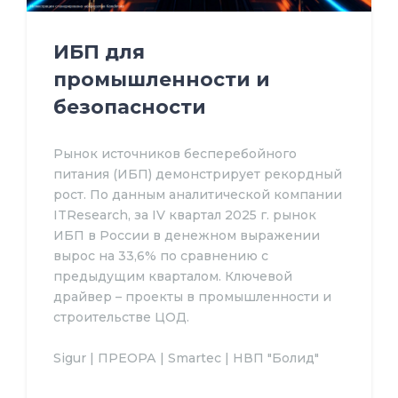
ИБП для
промышленности и
безопасности
Рынок источников бесперебойного
питания (ИБП) демонстрирует рекордный
рост. По данным аналитической компании
ITResearch, за IV квартал 2025 г. рынок
ИБП в России в денежном выражении
вырос на 33,6% по сравнению с
предыдущим кварталом. Ключевой
драйвер – проекты в промышленности и
строительстве ЦОД.
Sigur | ПРЕОРА | Smartec | НВП "Болид"