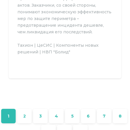
актов. Заказчики, со своей стороны,
понимают экономическую эффективность
мер по защите периметра –
предотвращение инцидента дешевле,
чем ликвидация его последствий.
Тахион | ЦеСИС | Компоненты новых
решений | НВП "Болид"
1
2
3
4
5
6
7
8