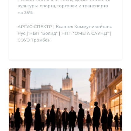
культуры, спорта, торговли и транспорта
на 35%.
АРГУС-СПЕКТР | Ксавтел Коммуникейшнс
Рус | НВП "Болид" | НПП "ОМЕГА САУНД" |
СОУЭ Тромбон