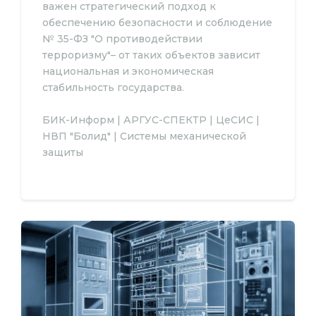
важен стратегический подход к
обеспечению безопасности и соблюдение
№ 35-ФЗ "О противодействии
терроризму"– от таких объектов зависит
национальная и экономическая
стабильность государства.
БИК-Информ | АРГУС-СПЕКТР | ЦеСИС |
НВП "Болид" | Системы механической
защиты