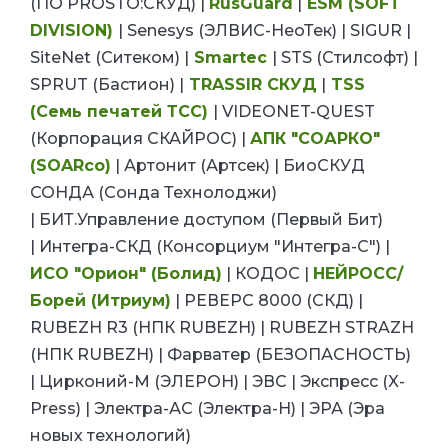
(ПО PROSTO:СКУД) |
RusGuard
|
ESM
(SOFT
DIVISION
)
|
Senesys (ЭЛВИС-НеоТек) |
SIGUR |
SiteNet (Ситеком) |
Smartec
|
STS (Стилсофт) |
SPRUT (Бастион) |
TRASSIR CКУД
|
TSS
(Семь печатей ТСС)
|
VIDEONET-QUEST
(Корпорация СКАЙРОС) |
АПК "СОАРКО"
(SOARco)
|
Артонит (Артсек) | БиоСКУД
СОНДА (Сонда Технолоджи)
|
БИТ.Управление доступом (Первый Бит)
|
Интегра-СКД (Консорциум "Интегра-С") |
ИСО "Орион" (Болид)
| КОДОС |
НЕЙРОСС/
Борей (Итриум)
|
РЕВЕРС 8000 (СКД)
|
RUBEZH
R
3 (НПК
RUBEZH
) |
RUBEZH STRAZH
(НПК
RUBEZH
)
|
Фарватер (БЕЗОПАСНОСТЬ)
|
Цирконий-М (ЭЛЕРОН) |
ЭВС |
Экспресс (X-
Press) |
Электра-АС (Электра-Н) |
ЭРА (Эра
новых технологий)