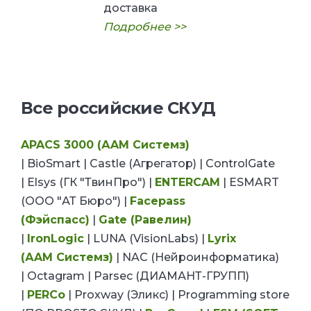
доставка
Подробнее >>
Все российские СКУД
APACS 3000 (АAМ Системз)
|
BioSmart |
Castle (Агрегатор) |
ControlGate
|
Elsys (ГК "ТвинПро") |
ENTERCAM
| ESMART
(ООО "АТ Бюро") |
Facepass
(Фэйспасс)
|
Gate (Равелин)
|
IronLogic
|
LUNA (VisionLabs) |
Lyrix
(АAМ Системз)
|
NAC (Нейроинформатика)
|
Octagram |
Parsec (ДИАМАНТ-ГРУПП)
|
PERCo
|
Proxway (Эликс) | Programming store