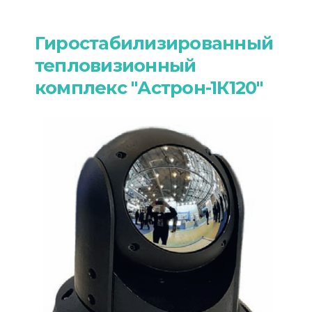
Гиростабилизированный
тепловизионный
комплекс "Астрон-1К120"