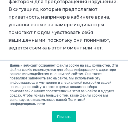
фактором для предотвращения нарушений.
В ситуациях, которые предполагают
приватность, например в кабинете врача,
установленные на камере индикаторы
помогают людям чувствовать себя
защищенными, поскольку они понимают,
ведется съемка в этот момент или нет.
Индикатор может автоматически
Данный веб-сайт сохраняет файлы cookie на ваш компьютер. Эти
файлы cookie используются для сбора информации о характере
реагировать на движение или звук в
вашего взаимодействия с нашим веб-сайтом. Они также
позволяют запомнить вас на сайте. Мы используем эту
подозрительной
информацию для улучшения и специальной настройки вашей
навигации по сайту, а также с целью анализа и сбора
ситуации: заметив
показателей о наших посетителях на этом веб-сайте и в других
красный огонек на
средах. Чтобы узнать больше о том, какие файлы cookie мы
используем, ознакомьтесь с нашей Политикой
камере, люди
конфиденциальности
инстинктивно
Принять
поворачивают к ней лицо, что помогает
получить четкое изображение