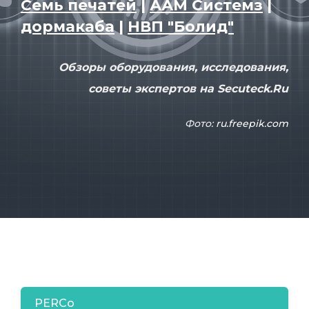
Семь печатей
|
ААМ Системз
|
дормакаба
|
НВП "Болид"
Обзоры оборудования, исследования,
советы экспертов на Secuteck.Ru
Фото:
ru.freepik.com
PERCo