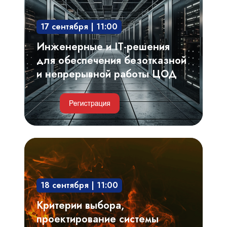
для
обеспечения
17 сентября | 11:00
безотказной
и
Инженерные и IT-решения
непрерывной
для обеспечения безотказной
работы
и непрерывной работы ЦОД
ЦОД
Критерии
выбора,
проектирование
18 сентября | 11:00
системы
газового
Критерии выбора,
пожаротушения.
проектирование системы