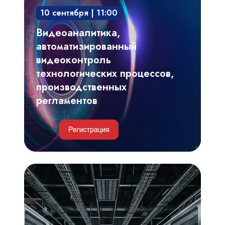
видеоконтроль
10 сентября | 11:00
технологических
процессов,
Видеоаналитика,
производственных
автоматизированный
регламентов
видеоконтроль
технологических процессов,
производственных
регламентов
Инженерные
и
IT-
решения