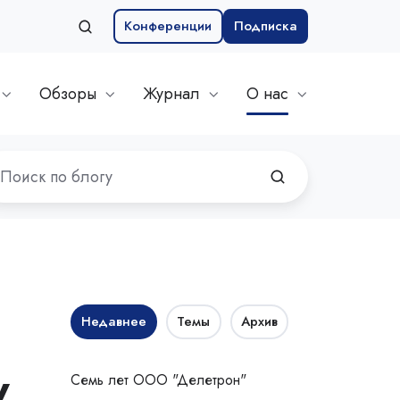
Конференции
Подписка
Обзоры
Журнал
О нас
Недавнее
Темы
Архив
у
Семь лет ООО "Делетрон"