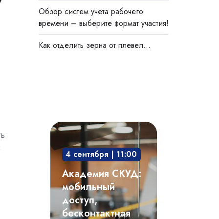
Обзор систем учета рабочего
времени – выберите формат участия!
Как отделить зерна от плевел…
й
Академия
ть
СКУД:
3
4 сентября | 11:00
мобильный
доступ,
Академия СКУД:
бесконтактная
мобильный
среда,
доступ,
интегрированные
бесконтактная