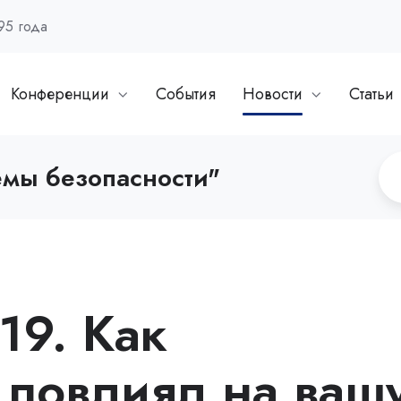
95 года
Конференции
События
Новости
Статьи
емы безопасности"
19. Как
 повлиял на ваш