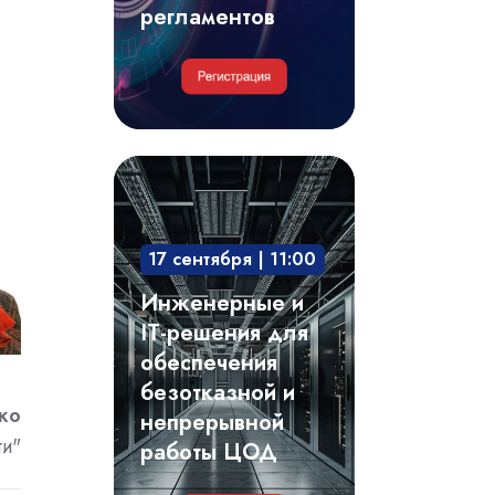
регламентов
Инженерные
и
IT-
17 сентября | 11:00
решения
для
Инженерные и
обеспечения
IT-решения для
безотказной
обеспечения
и
безотказной и
ко
непрерывной
непрерывной
ти"
работы
работы ЦОД
ЦОД