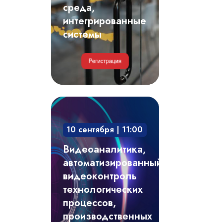
системы
среда,
интегрированные
системы
Видеоаналитика,
автоматизированный
10 сентября | 11:00
видеоконтроль
технологических
Видеоаналитика,
процессов,
автоматизированный
производственных
видеоконтроль
регламентов
технологических
процессов,
производственных