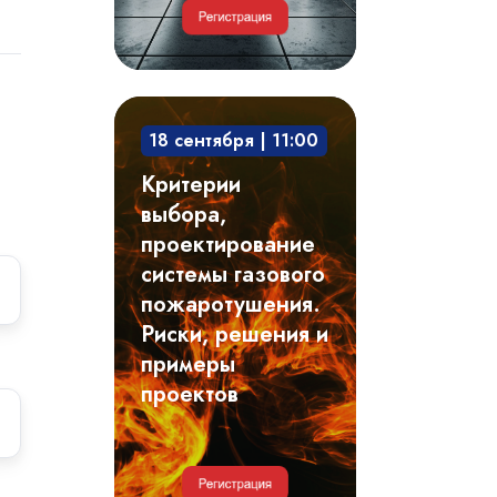
Критерии
18 сентября | 11:00
выбора,
проектирование
Критерии
системы
выбора,
газового
проектирование
пожаротушения.
системы газового
Риски,
пожаротушения.
решения
Риски, решения и
и
примеры
примеры
проектов
проектов