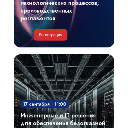
технологических процессов,
производственных
регламентов
Инженерные
и
IT-
решения
для
обеспечения
17 сентября | 11:00
безотказной
и
Инженерные и IT-решения
непрерывной
для обеспечения безотказной