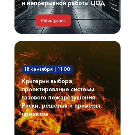
работы
и непрерывной работы ЦОД
ЦОД
Критерии
выбора,
проектирование
18 сентября | 11:00
системы
газового
Критерии выбора,
пожаротушения.
проектирование системы
Риски,
газового пожаротушения.
решения
Риски, решения и примеры
и
проектов
примеры
проектов