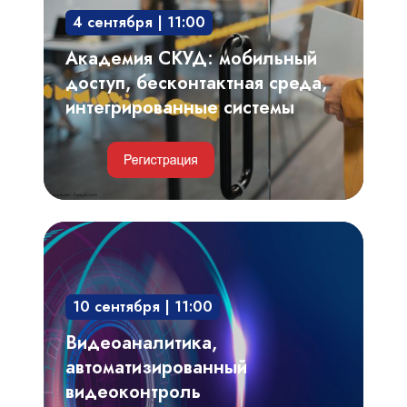
среда,
4 сентября | 11:00
интегрированные
системы
Академия СКУД: мобильный
доступ, бесконтактная среда,
интегрированные системы
Видеоаналитика,
автоматизированный
видеоконтроль
10 сентября | 11:00
технологических
процессов,
Видеоаналитика,
производственных
автоматизированный
регламентов
видеоконтроль