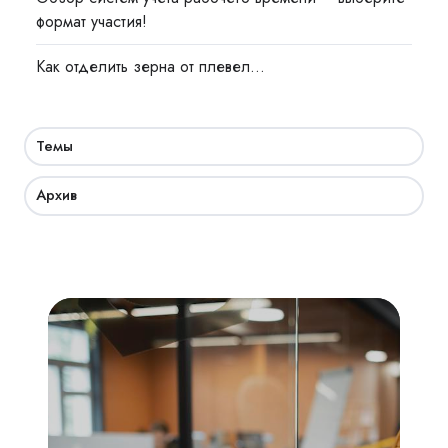
формат участия!
Как отделить зерна от плевел…
Темы
Архив
Академия
СКУД:
мобильный
доступ,
бесконтактная