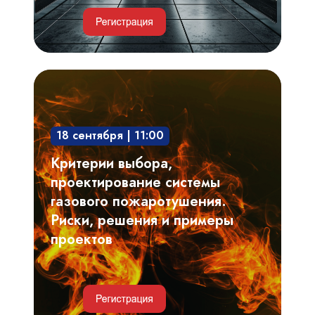
Критерии
выбора,
проектирование
18 сентября | 11:00
системы
газового
Критерии выбора,
пожаротушения.
проектирование системы
Риски,
газового пожаротушения.
решения
Риски, решения и примеры
и
проектов
примеры
проектов