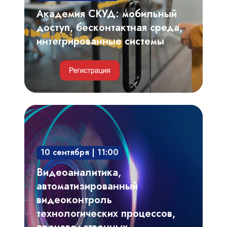
системы
Академия СКУД: мобильный
доступ, бесконтактная среда,
интегрированные системы
Видеоаналитика,
автоматизированный
видеоконтроль
10 сентября | 11:00
технологических
процессов,
Видеоаналитика,
производственных
автоматизированный
регламентов
видеоконтроль
технологических процессов,