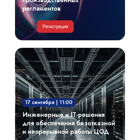
производственных
регламентов
Инженерные
и
IT-
решения
для
обеспечения
17 сентября | 11:00
безотказной
и
Инженерные и IT-решения
непрерывной
для обеспечения безотказной
работы
и непрерывной работы ЦОД
ЦОД