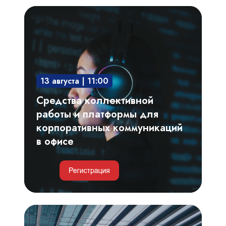
Средства
коллективной
работы
и
платформы
13 августа | 11:00
для
корпоративных
Средства коллективной
коммуникаций
работы и платформы для
в
корпоративных коммуникаций
офисе
в офисе
Умные