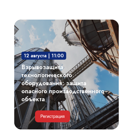
Взрывозащита
технологического
оборудования:
защита
12 августа | 11:00
опасного
производственного
Взрывозащита
объекта
технологического
оборудования: защита
опасного производственного
объекта