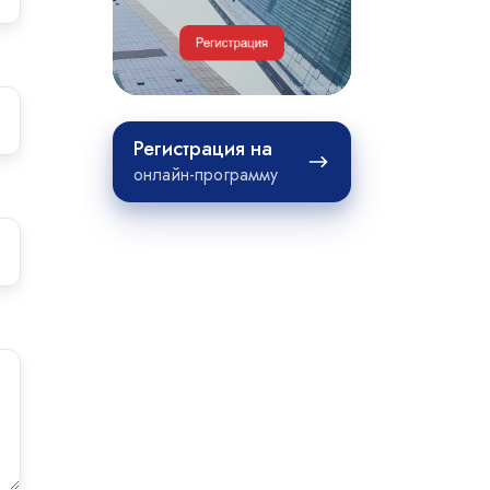
недвижимости
Регистрация
Регистрация на
на
онлайн-программу