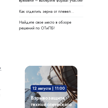
времени – выберите формат участия!
Как отделить зерна от плевел…
Найдите свое место в обзоре
решений по ОТиПБ!
Взрывозащита
.
технологического
оборудования:
.
12 августа | 11:00
защита
й
опасного
Взрывозащита
производственного
технологического