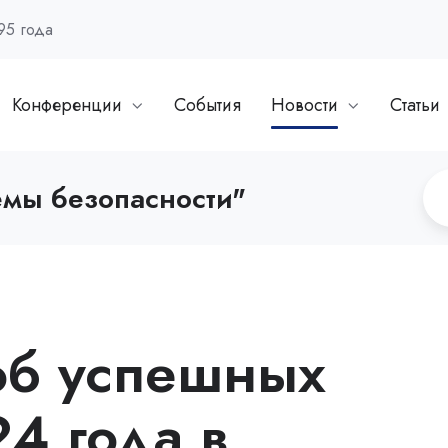
95 года
Конференции
События
Новости
Статьи
емы безопасности"
об успешных
4 года в