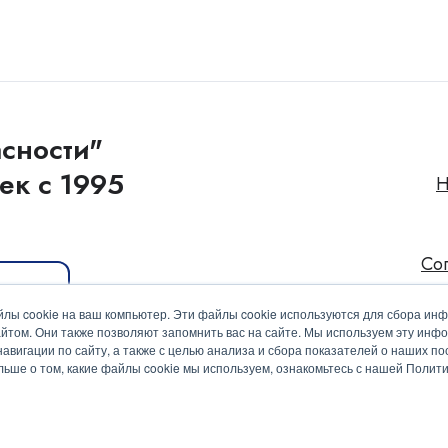
сности"
ек с 1995
Н
Со
иакит
лы cookie на ваш компьютер. Эти файлы cookie используются для сбора ин
йтом. Они также позволяют запомнить вас на сайте. Мы используем эту инф
вигации по сайту, а также с целью анализа и сбора показателей о наших пос
ольше о том, какие файлы cookie мы используем, ознакомьтесь с нашей Поли