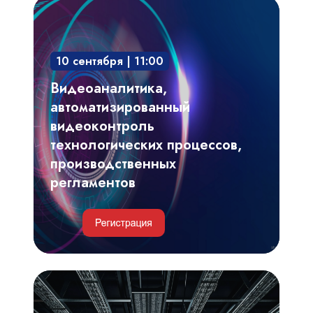
Видеоаналитика,
автоматизированный
видеоконтроль
10 сентября | 11:00
технологических
процессов,
Видеоаналитика,
производственных
автоматизированный
регламентов
видеоконтроль
технологических процессов,
производственных
регламентов
Инженерные
и