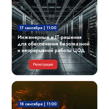
IT-
решения
для
обеспечения
17 сентября | 11:00
безотказной
и
Инженерные и IT-решения
непрерывной
для обеспечения безотказной
работы
и непрерывной работы ЦОД
ЦОД
Критерии
выбора,
проектирование
18 сентября | 11:00
системы