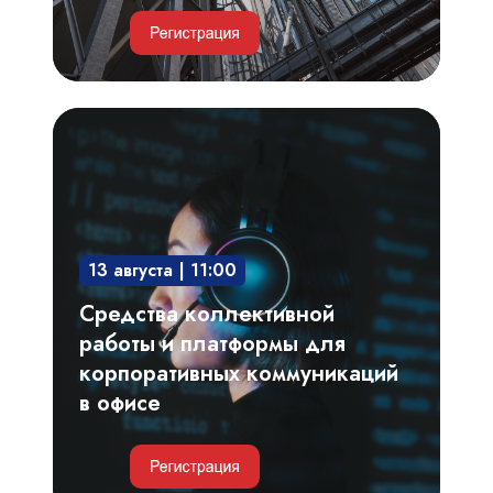
Средства
коллективной
работы
и
платформы
13 августа | 11:00
для
корпоративных
Средства коллективной
коммуникаций
работы и платформы для
в
корпоративных коммуникаций
офисе
в офисе