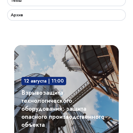
Темы
Архив
Взрывозащита
технологического
оборудования:
защита
12 августа | 11:00
опасного
производственного
Взрывозащита
объекта
технологического
оборудования: защита
опасного производственного
объекта