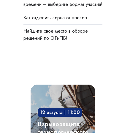
времени – выберите формат участия!
Как отделить зерна от плевел…
Найдите свое место в обзоре
решений по ОТиПБ!
Взрывозащита
технологического
оборудования:
12 августа | 11:00
защита
опасного
Взрывозащита
производственного
технологического