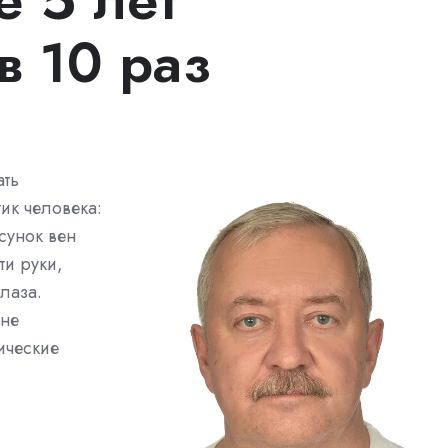
в 10 раз
ать
ик человека:
сунок вен
ти руки,
лаза.
 не
ические