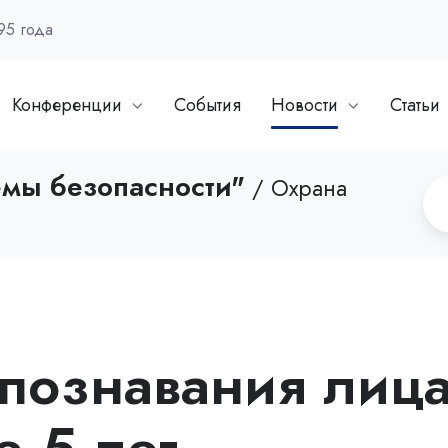
95 года
Конференции
События
Новости
Статьи
емы безопасности"
/ Охрана
спознавания лиц
е 5 лет