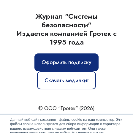
Журнал "Системы
безопасности"
Издается компанией Гротек с
1995 года
Оформить подписку
Скачать медиакит
© ООО "Гротек" (2026)
Новости
|
Статьи
|
Обзоры
|
Журнал
|
О нас
Данный веб-сайт сохраняет файлы cookie на ваш компьютер. Эти
файлы cookie используются для сбора информации о характере
вашего взаимодействия с нашим веб-сайтом. Они также
Политика конфиденциальности
позволяют запомнить вас на сайте. Мы используем эту