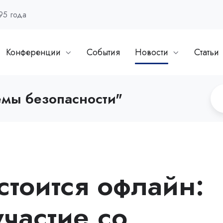
95 года
Конференции
События
Новости
Статьи
емы безопасности"
стоится офлайн:
частие со