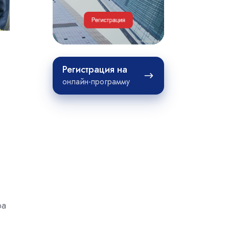
недвижимости
Регистрация
Регистрация на
на
онлайн-программу
ра