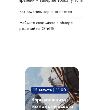
времени – выберите формат участия!
Как отделить зерна от плевел…
Найдите свое место в обзоре
решений по ОТиПБ!
Взрывозащита
технологического
оборудования:
12 августа | 11:00
защита
опасного
Взрывозащита
производственного
технологического