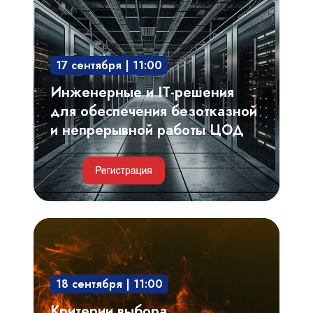
решения
для
обеспечения
17 сентября | 11:00
безотказной
и
Инженерные и IT-решения
непрерывной
для обеспечения безотказной
работы
и непрерывной работы ЦОД
ЦОД
Критерии
выбора,
проектирование
18 сентября | 11:00
системы
газового
Критерии выбора,