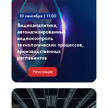
автоматизированный
видеоконтроль
10 сентября | 11:00
технологических
процессов,
Видеоаналитика,
производственных
автоматизированный
регламентов
видеоконтроль
технологических процессов,
производственных
регламентов
Инженерные
и
IT-