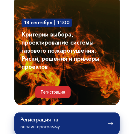
выбора,
проектирование
18 сентября | 11:00
системы
газового
Критерии выбора,
пожаротушения.
проектирование системы
Риски,
газового пожаротушения.
решения
Риски, решения и примеры
и
проектов
примеры
проектов
Регистрация
Регистрация на
на
онлайн-программу