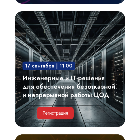
Инженерные
и
IT-
решения
для
обеспечения
17 сентября | 11:00
безотказной
и
Инженерные и IT-решения
непрерывной
для обеспечения безотказной
работы
и непрерывной работы ЦОД
ЦОД
Критерии