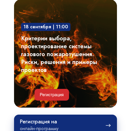
Критерии
выбора,
проектирование
18 сентября | 11:00
системы
газового
Критерии выбора,
пожаротушения.
проектирование системы
Риски,
газового пожаротушения.
решения
Риски, решения и примеры
и
проектов
примеры
проектов
Регистрация
Регистрация на
на
онлайн-программу