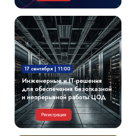
Инженерные
и
IT-
решения
для
обеспечения
17 сентября | 11:00
безотказной
и
Инженерные и IT-решения
непрерывной
для обеспечения безотказной
работы
и непрерывной работы ЦОД
ЦОД