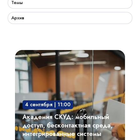
Темы
Архив
Академия
СКУД:
мобильный
доступ,
бесконтактная
среда,
4 сентября | 11:00
интегрированные
системы
Академия СКУД: мобильный
доступ, бесконтактная среда,
интегрированные системы