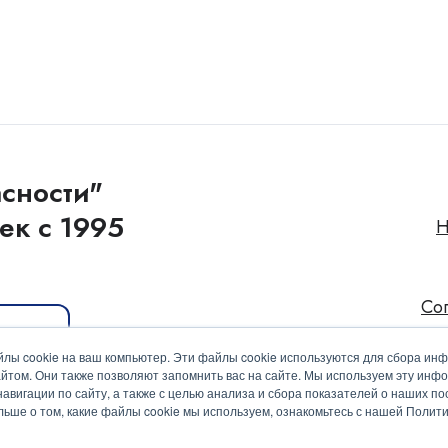
сности"
ек с 1995
Н
Со
иакит
лы cookie на ваш компьютер. Эти файлы cookie используются для сбора ин
йтом. Они также позволяют запомнить вас на сайте. Мы используем эту инф
вигации по сайту, а также с целью анализа и сбора показателей о наших пос
ольше о том, какие файлы cookie мы используем, ознакомьтесь с нашей Поли