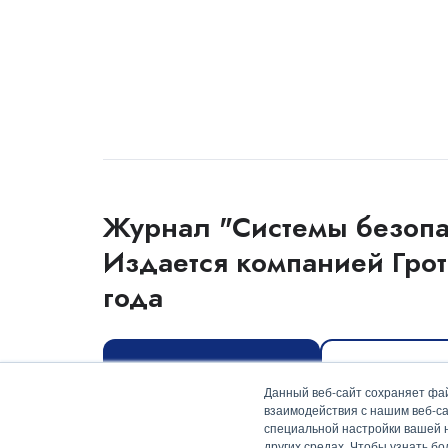
Журнал "Системы безопа
Издается компанией Грот
года
Оформить подписку
Скачать мед
Данный веб-сайт сохраняет фай
взаимодействия с нашим веб-са
специальной настройки вашей на
других средах. Чтобы узнать б