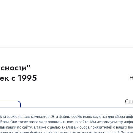
сности"
ек с 1995
Н
Со
иакит
лы cookie на ваш компьютер. Эти файлы cookie используются для сбора ин
йтом. Они также позволяют запомнить вас на сайте. Мы используем эту инф
вигации по сайту, а также с целью анализа и сбора показателей о наших пос
ольше о том, какие файлы cookie мы используем, ознакомьтесь с нашей Поли