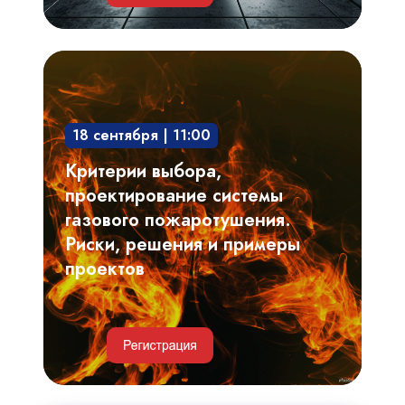
Критерии
выбора,
проектирование
18 сентября | 11:00
системы
газового
Критерии выбора,
пожаротушения.
проектирование системы
Риски,
газового пожаротушения.
решения
Риски, решения и примеры
и
проектов
примеры
проектов