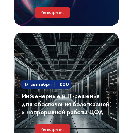
Инженерные
и
IT-
решения
для
обеспечения
17 сентября | 11:00
безотказной
и
Инженерные и IT-решения
непрерывной
для обеспечения безотказной
работы
и непрерывной работы ЦОД
ЦОД