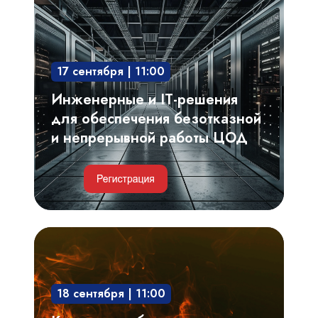
решения
для
обеспечения
17 сентября | 11:00
безотказной
и
Инженерные и IT-решения
непрерывной
для обеспечения безотказной
работы
и непрерывной работы ЦОД
ЦОД
Критерии
выбора,
проектирование
18 сентября | 11:00
системы
газового