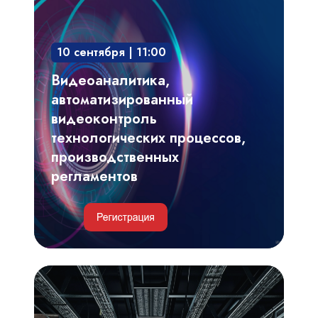
автоматизированный
видеоконтроль
10 сентября | 11:00
технологических
процессов,
Видеоаналитика,
производственных
автоматизированный
регламентов
видеоконтроль
технологических процессов,
производственных
регламентов
Инженерные
и
IT-