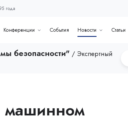
95 года
Конференции
События
Новости
Статьи
емы безопасности"
/ Экспертный
о машинном