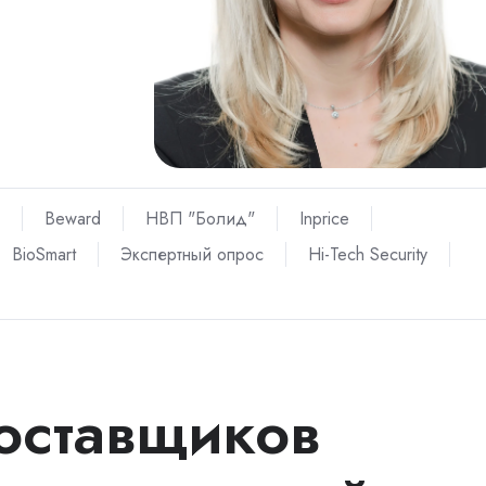
Beward
НВП "Болид"
Inprice
BioSmart
Экспертный опрос
Hi-Tech Security
поставщиков