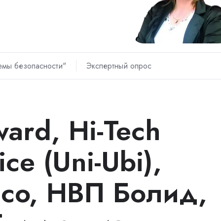
емы безопасности"
Экспертный опрос
ward, Hi-Tech
ice (Uni-Ubi),
eco, НВП Болид,