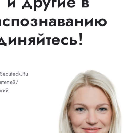
 и другие в
аспознаванию
диняйтесь!
Secuteck.Ru
ателей/
огий