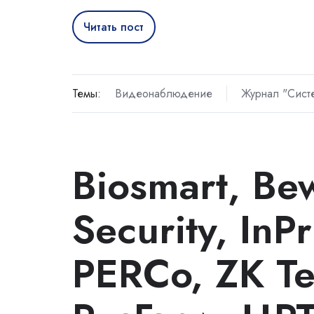
Читать пост
Темы:
Видеонаблюдение
Журнал "Сист
Biosmart, Be
Security, InPr
PERCo, ZK T