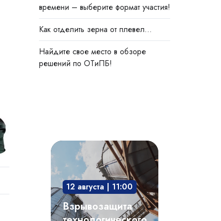
времени – выберите формат участия!
Как отделить зерна от плевел…
Найдите свое место в обзоре
решений по ОТиПБ!
Взрывозащита
технологического
оборудования:
12 августа | 11:00
защита
опасного
Взрывозащита
производственного
технологического