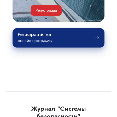
недвижимости
Регистрация
Регистрация на
на
онлайн-программу
Журнал "Системы
безопасности"