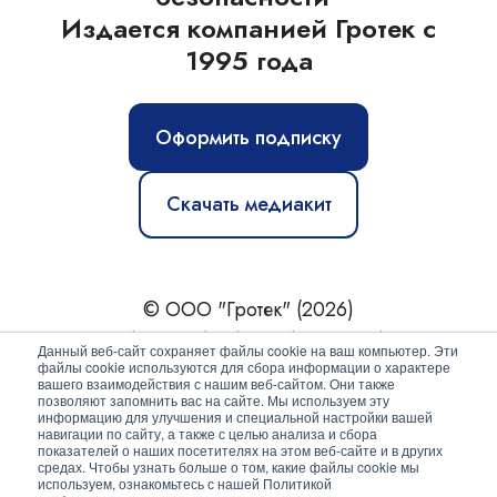
Издается компанией Гротек с
1995 года
Оформить подписку
Скачать медиакит
© ООО "Гротек" (2026)
Новости
|
Статьи
|
Обзоры
|
Журнал
|
О нас
Данный веб-сайт сохраняет файлы cookie на ваш компьютер. Эти
файлы cookie используются для сбора информации о характере
вашего взаимодействия с нашим веб-сайтом. Они также
Политика конфиденциальности
позволяют запомнить вас на сайте. Мы используем эту
информацию для улучшения и специальной настройки вашей
Согласие на обработку персональных данных
навигации по сайту, а также с целью анализа и сбора
показателей о наших посетителях на этом веб-сайте и в других
средах. Чтобы узнать больше о том, какие файлы cookie мы
используем, ознакомьтесь с нашей Политикой