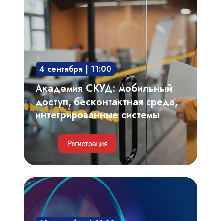
СКУД:
мобильный
доступ,
бесконтактная
среда,
4 сентября | 11:00
интегрированные
системы
Академия СКУД: мобильный
доступ, бесконтактная среда,
интегрированные системы
Видеоаналитика,
автоматизированный
видеоконтроль