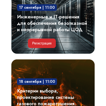
обеспечения
17 сентября | 11:00
безотказной
и
Инженерные и IT-решения
непрерывной
для обеспечения безотказной
работы
и непрерывной работы ЦОД
ЦОД
Критерии
выбора,
проектирование
18 сентября | 11:00
системы
газового
Критерии выбора,
пожаротушения.
проектирование системы
Риски,
газового пожаротушения.