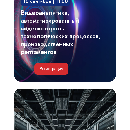
10 сентября | 11:00
технологических
процессов,
Видеоаналитика,
производственных
автоматизированный
регламентов
видеоконтроль
технологических процессов,
производственных
регламентов
Инженерные
и
IT-
решения
для