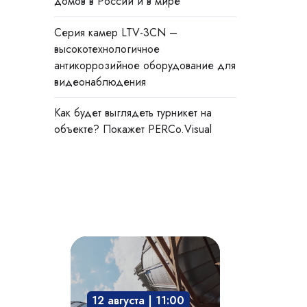
домов в России и в мире
Cерия камер LTV-3CN –
высокотехнологичное
антикоррозийное оборудование для
видеонаблюдения
Как будет выглядеть турникет на
объекте? Покажет PERCo.Visual
Взрывозащита
технологического
оборудования:
12 августа | 11:00
защита