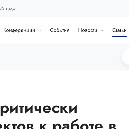
95 года
Конференции
События
Новости
Статьи
критически
ктов к работе в