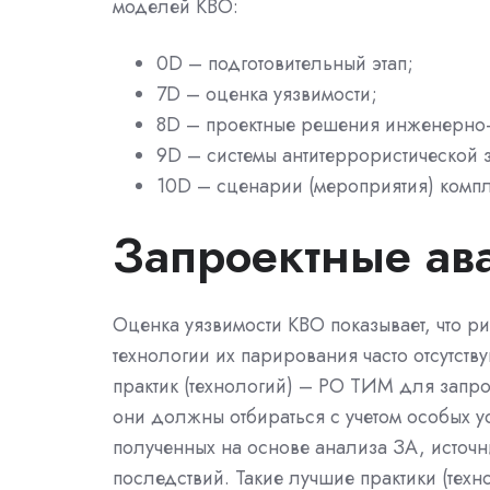
моделей КВО:
0D – подготовительный этап;
7D – оценка уязвимости;
8D – проектные решения инженерно-
9D – системы антитеррористической
10D – сценарии (мероприятия) компл
Запроектные ав
Оценка уязвимости КВО показывает, что рис
технологии их парирования часто отсутст
практик (технологий) – РО ТИМ для запро
они должны отбираться с учетом особых у
полученных на основе анализа ЗА, источн
последствий. Такие лучшие практики (тех