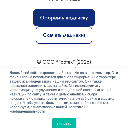
Оформить подписку
Скачать медиакит
© ООО "Гротек" (2026)
Новости
|
Статьи
|
Обзоры
|
Журнал
|
О нас
Данный веб-сайт сохраняет файлы cookie на ваш компьютер. Эти
файлы cookie используются для сбора информации о характере
вашего взаимодействия с нашим веб-сайтом. Они также
Политика конфиденциальности
позволяют запомнить вас на сайте. Мы используем эту
информацию для улучшения и специальной настройки вашей
Согласие на обработку персональных данных
навигации по сайту, а также с целью анализа и сбора
показателей о наших посетителях на этом веб-сайте и в других
средах. Чтобы узнать больше о том, какие файлы cookie мы
используем, ознакомьтесь с нашей Политикой
конфиденциальности
Принять