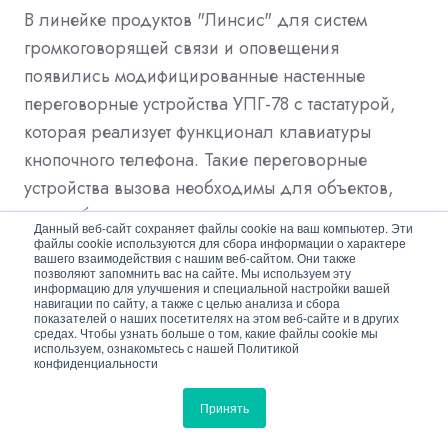
В линейке продуктов "Линсис" для систем
громкоговорящей связи и оповещения
появились модифицированные настенные
переговорные устройства УПГ-78 с тастатурой,
которая реализует функционал клавиатуры
кнопочного телефона. Такие переговорные
устройства вызова необходимы для объектов,
где требуется возможность выхода в телефонную
Данный веб-сайт сохраняет файлы cookie на ваш компьютер. Эти
сеть. Все модели УПГ-78, …
файлы cookie используются для сбора информации о характере
вашего взаимодействия с нашим веб-сайтом. Они также
позволяют запомнить вас на сайте. Мы используем эту
информацию для улучшения и специальной настройки вашей
Читать пост
навигации по сайту, а также с целью анализа и сбора
показателей о наших посетителях на этом веб-сайте и в других
средах. Чтобы узнать больше о том, какие файлы cookie мы
используем, ознакомьтесь с нашей Политикой
конфиденциальности
Темы:
Отрасль
АРМО-Системы
Принять
Новости
громкоговорители
ОПС