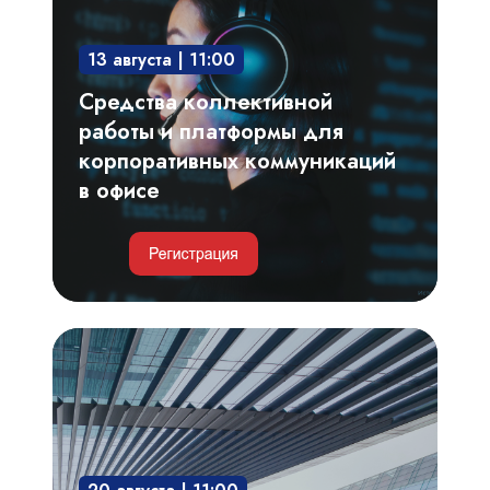
и
платформы
13 августа | 11:00
для
корпоративных
Средства коллективной
коммуникаций
работы и платформы для
в
корпоративных коммуникаций
офисе
в офисе
Умные
парковки
и
автоматизация
пропускного