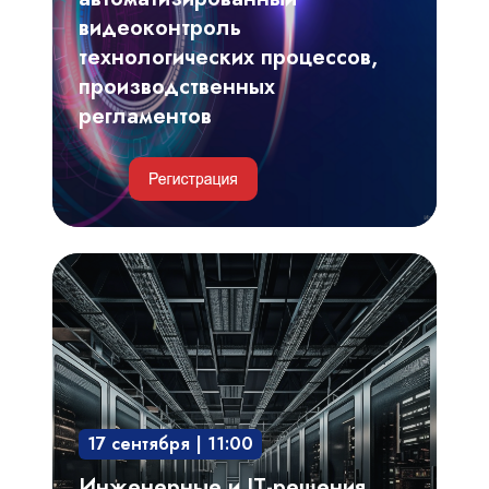
регламентов
видеоконтроль
технологических процессов,
производственных
регламентов
Инженерные
и
IT-
решения
для
обеспечения
17 сентября | 11:00
безотказной
и
Инженерные и IT-решения