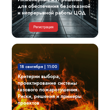
непрерывной
для обеспечения безотказной
работы
и непрерывной работы ЦОД
ЦОД
Критерии
выбора,
проектирование
18 сентября | 11:00
системы
газового
Критерии выбора,
пожаротушения.
проектирование системы
Риски,
газового пожаротушения.
решения
Риски, решения и примеры
и
проектов
примеры