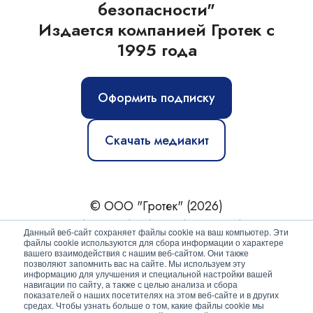
безопасности"
Издается компанией Гротек с
1995 года
Оформить подписку
Скачать медиакит
© ООО "Гротек" (2026)
Новости
|
Статьи
|
Обзоры
|
Журнал
|
О нас
Данный веб-сайт сохраняет файлы cookie на ваш компьютер. Эти
файлы cookie используются для сбора информации о характере
вашего взаимодействия с нашим веб-сайтом. Они также
Политика конфиденциальности
позволяют запомнить вас на сайте. Мы используем эту
информацию для улучшения и специальной настройки вашей
Согласие на обработку персональных данных
навигации по сайту, а также с целью анализа и сбора
показателей о наших посетителях на этом веб-сайте и в других
средах. Чтобы узнать больше о том, какие файлы cookie мы