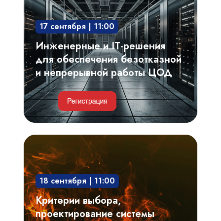
для
обеспечения
17 сентября | 11:00
безотказной
и
Инженерные и IT-решения
непрерывной
для обеспечения безотказной
работы
и непрерывной работы ЦОД
ЦОД
Критерии
выбора,
проектирование
18 сентября | 11:00
системы
газового
Критерии выбора,
пожаротушения.
проектирование системы