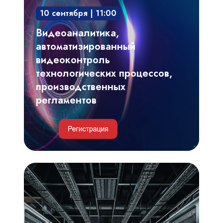
видеоконтроль
10 сентября | 11:00
технологических
процессов,
Видеоаналитика,
производственных
автоматизированный
регламентов
видеоконтроль
технологических процессов,
производственных
регламентов
Инженерные
и
IT-
решения