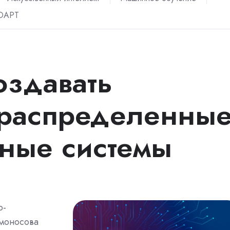
ADAPT
оздавать
 распределенны
ные системы
о-
омоносова