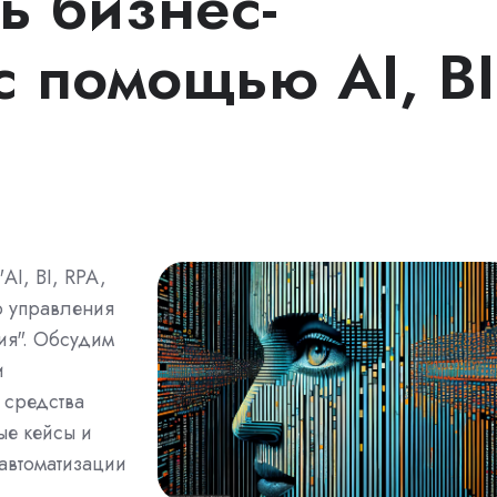
ь бизнес-
с помощью AI, BI
AI, BI, RPA,
о управления
ия". Обсудим
и
 средства
ые кейсы и
автоматизации