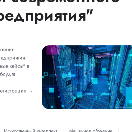
редприятия"
вление
едприятия:
вые кейсы" в
обсудят
регистрация →
Искусственный интеллект
Машинное обучение