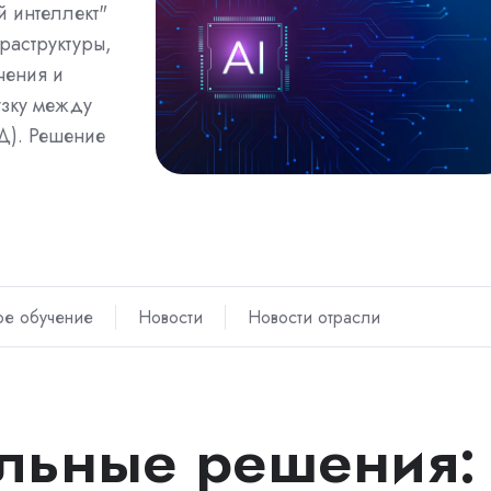
й интеллект"
аструктуры,
чения и
узку между
Д). Решение
е обучение
Новости
Новости отрасли
льные решения: