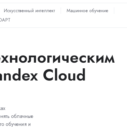
Искусственный интеллект
Машинное обучение
ADAPT
технологическим
andex Cloud
ках
енять облачные
го обучения и