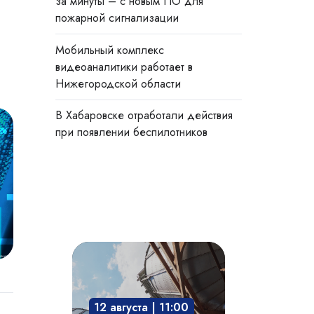
за минуты – с новым ПО для
пожарной сигнализации
Мобильный комплекс
видеоаналитики работает в
Нижегородской области
В Хабаровске отработали действия
при появлении беспилотников
Взрывозащита
технологического
оборудования:
12 августа | 11:00
защита