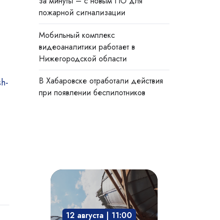
за минуты – с новым ПО для
пожарной сигнализации
Мобильный комплекс
видеоаналитики работает в
Нижегородской области
В Хабаровске отработали действия
при появлении беспилотников
Взрывозащита
технологического
оборудования:
12 августа | 11:00
защита