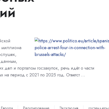
ний
йской
3 миллиона
ослушек,
 данным,
 дел и порталом госзакупок, речь идёт о части
х на период с 2021 по 2025 год. Ответст …
Европа
Регулирование
Эксклюзив
гостендеры