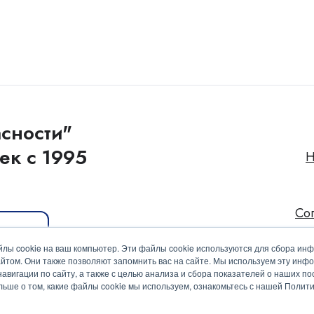
сности"
ек с 1995
Н
Со
иакит
лы cookie на ваш компьютер. Эти файлы cookie используются для сбора ин
йтом. Они также позволяют запомнить вас на сайте. Мы используем эту инф
вигации по сайту, а также с целью анализа и сбора показателей о наших пос
ольше о том, какие файлы cookie мы используем, ознакомьтесь с нашей Поли