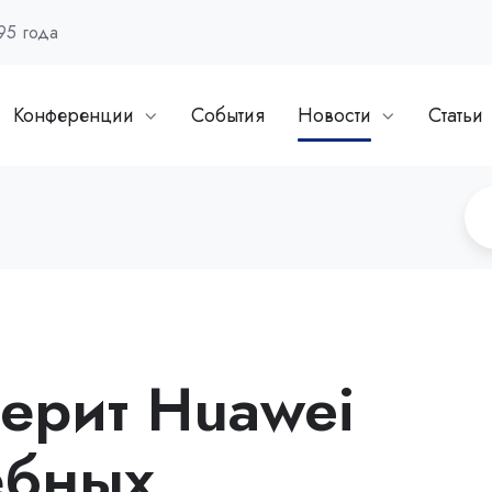
95 года
Конференции
События
Новости
Статьи
ерит Huawei
ебных