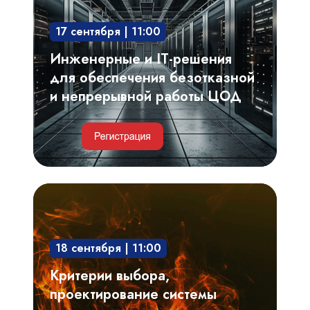
обеспечения
17 сентября | 11:00
безотказной
и
Инженерные и IT-решения
непрерывной
для обеспечения безотказной
работы
и непрерывной работы ЦОД
ЦОД
Критерии
выбора,
проектирование
18 сентября | 11:00
системы
газового
Критерии выбора,
пожаротушения.
проектирование системы
Риски,