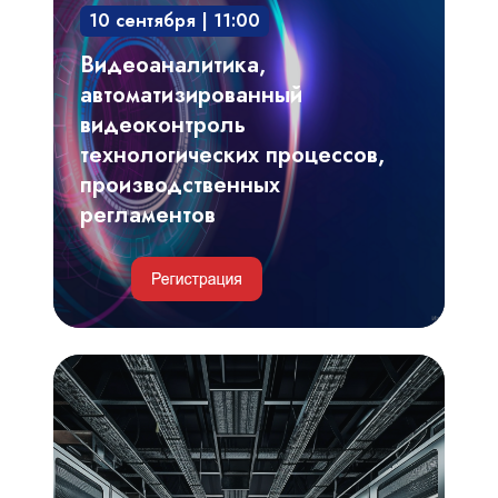
10 сентября | 11:00
технологических
процессов,
Видеоаналитика,
производственных
автоматизированный
регламентов
видеоконтроль
технологических процессов,
производственных
регламентов
Инженерные
и
IT-
решения
для