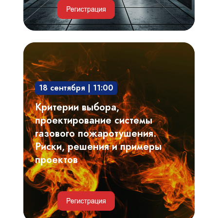
Критерии
выбора,
проектирование
18 сентября | 11:00
системы
газового
Критерии выбора,
пожаротушения.
проектирование системы
Риски,
газового пожаротушения.
решения
Риски, решения и примеры
и
проектов
примеры
проектов