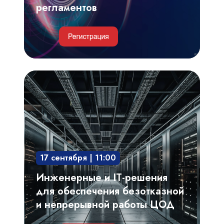
регламентов
Инженерные
и
IT-
решения
для
обеспечения
17 сентября | 11:00
безотказной
и
Инженерные и IT-решения
непрерывной
для обеспечения безотказной
работы
и непрерывной работы ЦОД
ЦОД