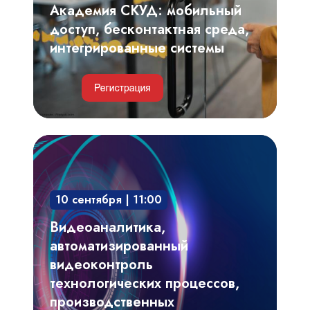
системы
Академия СКУД: мобильный
доступ, бесконтактная среда,
интегрированные системы
Видеоаналитика,
автоматизированный
видеоконтроль
10 сентября | 11:00
технологических
процессов,
Видеоаналитика,
производственных
автоматизированный
регламентов
видеоконтроль
технологических процессов,
производственных