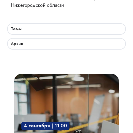
Нижегородской области
Темы
Архив
Академия
СКУД:
мобильный
доступ,
бесконтактная
среда,
4 сентября | 11:00
интегрированные