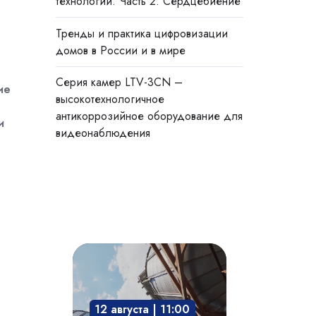
технологии. Часть 2. Сердцебиение
Тренды и практика цифровизации
домов в России и в мире
Cерия камер LTV-3CN –
ие
высокотехнологичное
антикоррозийное оборудование для
и
видеонаблюдения
Взрывозащита
технологического
оборудования:
12 августа | 11:00
защита