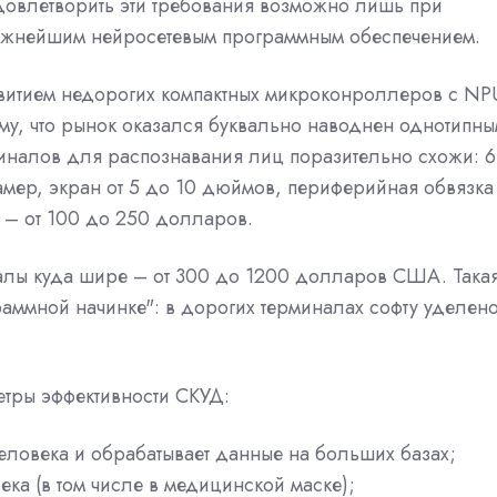
Удовлетворить эти требования возможно лишь при
ожнейшим нейросетевым программным обеспечением.
витием недорогих компактных микроконроллеров с NP
ому, что рынок оказался буквально наводнен однотипн
налов для распознавания лиц поразительно схожи: 6
мер, экран от 5 до 10 дюймов, периферийная обвязка
и – от 100 до 250 долларов.
алы куда шире – от 300 до 1200 долларов США. Така
аммной начинке": в дорогих терминалах софту уделен
тры эффективности СКУД:
человека и обрабатывает данные на больших базах;
ека (в том числе в медицинской маске);