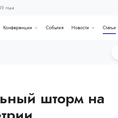
95 года
Конференции
События
Новости
Статьи
ьный шторм на
трии