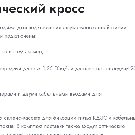
ический кросс
бходимо для подключения оптико-волоконной линии
 и подключены:
на восемь камер;
ередачи данных 1,25 Гбит/с и дальностью передачи 2
птерами и двумя кабельными вводами для
ая сплайс-кассета для фиксации гильз КДЗС и кабельн
локна. В комплект поставки также входят оптические
на другой стороне оптической линии связи