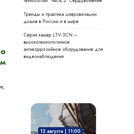
технологии. Часть 2. Сердцебиение
Тренды и практика цифровизации
домов в России и в мире
Cерия камер LTV-3CN –
высокотехнологичное
до
антикоррозийное оборудование для
видеонаблюдения
км
е,
Взрывозащита
технологического
оборудования:
12 августа | 11:00
защита