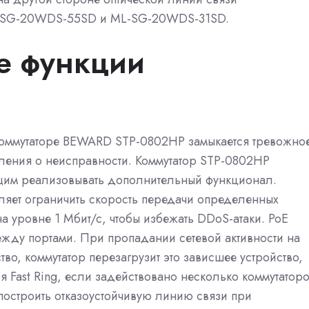
L-SG-20WDS-55SD и ML-SG-20WDS-31SD.
е функции
коммутаторе BEWARD STP-0802HP замыкается тревожно
ления о неисправности. Коммутатор STP-0802HP
щим реализовывать дополнительный функционал.
оляет ограничить скорость передачи определенных
на уровне 1 Мбит/с, чтобы избежать DDoS-атаки. PoE
ежду портами. При пропадании сетевой активности на
тво, коммутатор перезагрузит это зависшее устройство,
я Fast Ring, если задействовано несколько коммутатор
построить отказоустойчивую линию связи при