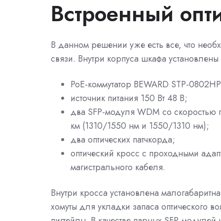
Встроенный опт
В данном решении уже есть все, что нео
связи. Внутри корпуса шкафа установлены
PoE-коммутатор BEWARD STP-0802HP 
источник питания 150 Вт 48 В;
два SFP-модуля WDM со скоростью п
км (1310/1550 нм и 1550/1310 нм);
два оптических патчкорда;
оптический кросс с проходными ада
магистрального кабеля.
Внутри кросса установлена малогабаритн
хомуты для укладки запаса оптического во
пигтейлы. В качестве парных SFP-модулей 