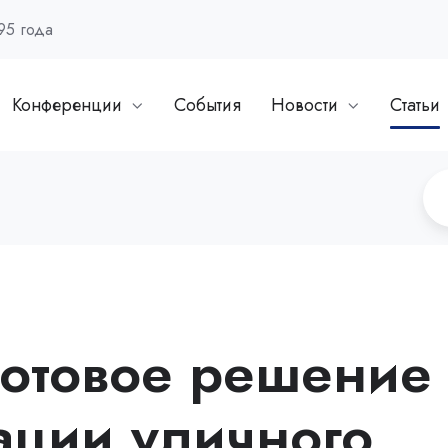
95 года
Конференции
События
Новости
Статьи
 готовое решение
ации уличного