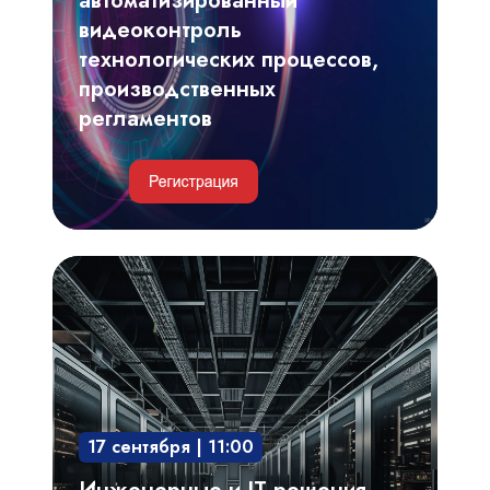
автоматизированный
регламентов
видеоконтроль
технологических процессов,
производственных
регламентов
Инженерные
и
IT-
решения
для
обеспечения
17 сентября | 11:00
безотказной
и