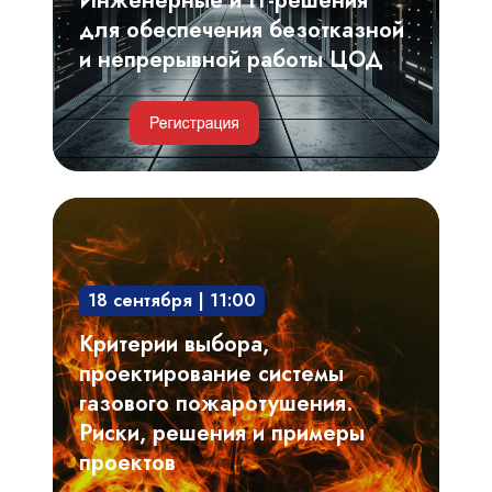
Инженерные и IT-решения
непрерывной
для обеспечения безотказной
работы
и непрерывной работы ЦОД
ЦОД
Критерии
выбора,
проектирование
18 сентября | 11:00
системы
газового
Критерии выбора,
пожаротушения.
проектирование системы
Риски,
газового пожаротушения.
решения
Риски, решения и примеры
и
проектов
примеры