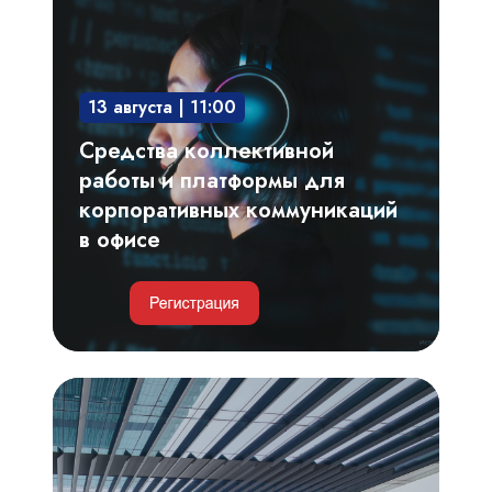
работы
и
платформы
13 августа | 11:00
для
корпоративных
Средства коллективной
коммуникаций
работы и платформы для
в
корпоративных коммуникаций
офисе
в офисе
Умные
парковки
и
автоматизация