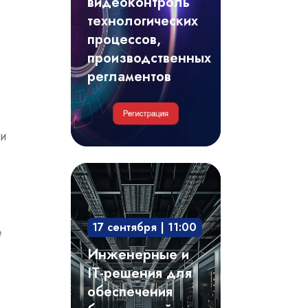
видеоконтроль
регламентов
технологических
процессов,
производственных
регламентов
ии
Инженерные
и
IT-
17 сентября | 11:00
решения
е
для
Инженерные и
обеспечения
IT-решения для
безотказной
обеспечения
и