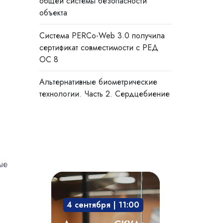
общей системы безопасности
объекта
Система PERCo-Web 3.0 получила
сертификат совместимости с РЕД
ОС 8
Альтернативные биометрические
технологии. Часть 2. Сердцебиение
ые
Академия
СКУД:
4 сентября | 11:00
мобильный
доступ,