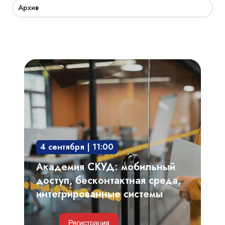
Архив
Академия
СКУД:
мобильный
доступ,
бесконтактная
среда,
4 сентября | 11:00
интегрированные
системы
Академия СКУД: мобильный
доступ, бесконтактная среда,
интегрированные системы