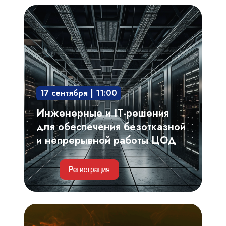
Инженерные
и
IT-
решения
для
обеспечения
17 сентября | 11:00
безотказной
и
Инженерные и IT-решения
непрерывной
для обеспечения безотказной
работы
и непрерывной работы ЦОД
ЦОД
Критерии
выбора,