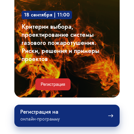
проектирование
18 сентября | 11:00
системы
газового
Критерии выбора,
пожаротушения.
проектирование системы
Риски,
газового пожаротушения.
решения
Риски, решения и примеры
и
проектов
примеры
проектов
Регистрация
Регистрация на
на
онлайн-программу