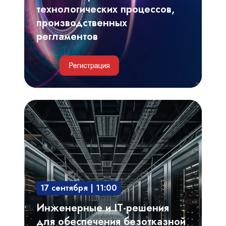
технологических процессов,
производственных
регламентов
Инженерные
и
IT-
решения
для
обеспечения
17 сентября | 11:00
безотказной
и
Инженерные и IT-решения
непрерывной
для обеспечения безотказной