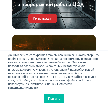
работы
и непрерывной работы ЦОД
ЦОД
Критерии
выбора,
проектирование
Данный веб-сайт сохраняет файлы cookie на ваш компьютер. Эти
18 сентября | 11:00
системы
файлы cookie используются для сбора информации о характере
вашего взаимодействия с нашим веб-сайтом. Они также
газового
Критерии выбора,
позволяют запомнить вас на сайте. Мы используем эту
информацию для улучшения и специальной настройки вашей
пожаротушения.
проектирование системы
навигации по сайту, а также с целью анализа и сбора
показателей о наших посетителях на этом веб-сайте и в других
Риски,
газового пожаротушения.
средах. Чтобы узнать больше о том, какие файлы cookie мы
используем, ознакомьтесь с нашей Политикой
решения
Риски, решения и примеры
конфиденциальности
и
проектов
примеры
Принять
проектов