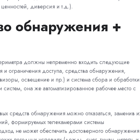
ценностей, диверсия и т.д.).
во обнаружения +
 периметра должны непременно входить следующие
я и ограничения доступа, средства обнаружения,
визоры, освещение и пр.) и система сбора и обработки
 систем, она же автоматизированное рабочее место с
овых средств обнаружения можно отказаться, заменив и
ий, формируемых телекамерами системы
одход не может обеспечить достоверного обнаружения
охих погодных условиях (дождь, снег, туман, метель и