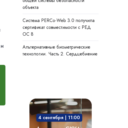
общей системы безопасности
объекта
Система PERCo-Web 3.0 получила
сертификат совместимости с РЕД
й
ОС 8
 и
Альтернативные биометрические
технологии. Часть 2. Сердцебиение
Академия
СКУД:
4 сентября | 11:00
мобильный
доступ,