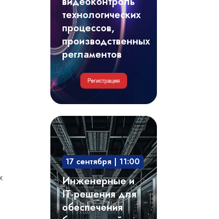
видеоконтроль
регламентов
технологических
процессов,
производственных
регламентов
Инженерные
и
IT-
17 сентября | 11:00
решения
для
х
Инженерные и
обеспечения
IT-решения для
безотказной
обеспечения
и