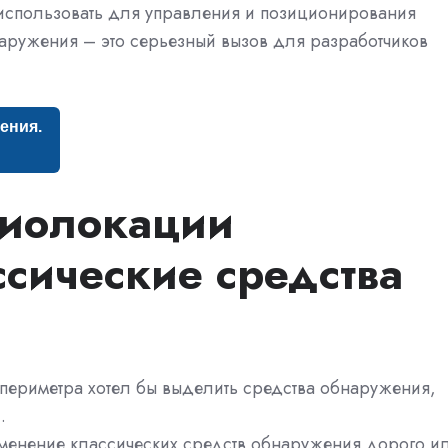
 использовать для управления и позиционирования
аружения – это серьезный вызов для разработчиков
ения.
диолокации
сические средства
 периметра хотел бы выделить средства обнаружения,
.
рименение классических средств обнаружения дорого и