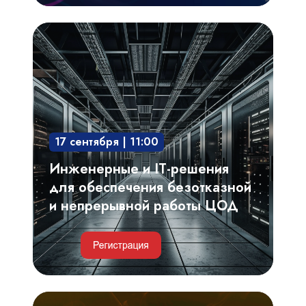
Инженерные
и
IT-
решения
для
обеспечения
17 сентября | 11:00
безотказной
и
Инженерные и IT-решения
непрерывной
для обеспечения безотказной
работы
и непрерывной работы ЦОД
ЦОД
Критерии