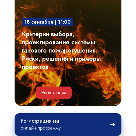
выбора,
проектирование
18 сентября | 11:00
системы
газового
Критерии выбора,
пожаротушения.
проектирование системы
Риски,
газового пожаротушения.
решения
Риски, решения и примеры
и
проектов
примеры
проектов
Регистрация
Регистрация на
на
онлайн-программу